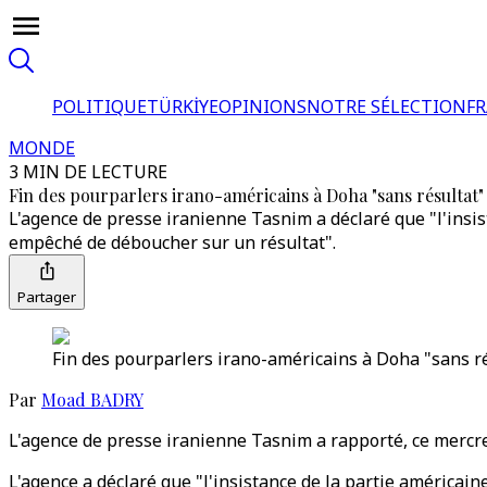
POLITIQUE
TÜRKİYE
OPINIONS
NOTRE SÉLECTION
F
MONDE
3 MIN DE LECTURE
Fin des pourparlers irano-américains à Doha "sans résultat"
L'agence de presse iranienne Tasnim a déclaré que "l'insis
empêché de déboucher sur un résultat".
Partager
Fin des pourparlers irano-américains à Doha "sans ré
Par
Moad BADRY
L'agence de presse iranienne Tasnim a rapporté, ce mercred
L'agence a déclaré que "l'insistance de la partie américain