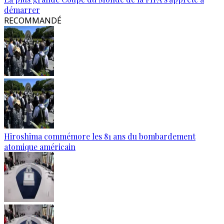
démarrer
RECOMMANDÉ
Hiroshima commémore les 81 ans du bombardement
atomique américain