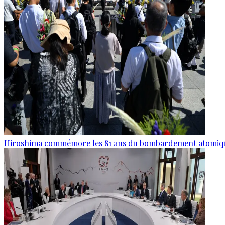
Hiroshima commémore les 81 ans du bombardement atomiq