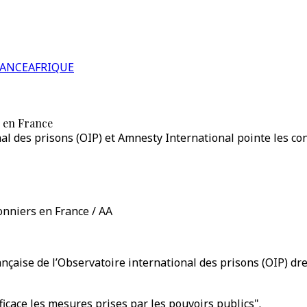
RANCE
AFRIQUE
s en France
al des prisons (OIP) et Amnesty International pointe les co
onniers en France / AA
ançaise de l’Observatoire international des prisons (OIP) dre
ficace les mesures prises par les pouvoirs publics".