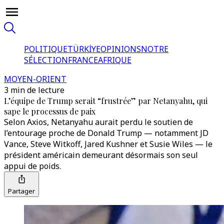
POLITIQUE
TÜRKİYE
OPINIONS
NOTRE
SÉLECTION
FRANCE
AFRIQUE
MOYEN-ORIENT
3 min de lecture
L’équipe de Trump serait “frustrée” par Netanyahu, qui
sape le processus de paix
Selon Axios, Netanyahu aurait perdu le soutien de
l’entourage proche de Donald Trump — notamment JD
Vance, Steve Witkoff, Jared Kushner et Susie Wiles — le
président américain demeurant désormais son seul
appui de poids.
Partager