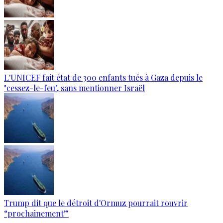
L'UNICEF fait état de 300 enfants tués à Gaza depuis le
"cessez-le-feu", sans mentionner Israël
Trump dit que le détroit d'Ormuz pourrait rouvrir
“prochainement”