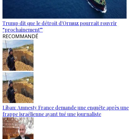
Trump dit que le détroit d'Ormuz pourrait rouvrir
“prochainement”
RECOMMANDÉ
Liban: Amnesty France demande une enquête après une
frappe israélienne ayant tué une journaliste