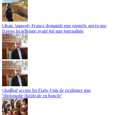
Liban: Amnesty France demande une enquête après une
frappe israélienne ayant tué une journaliste
Ghalibaf accuse les États-Unis de pratiquer une
"diplomatie théâtrale en boucle"