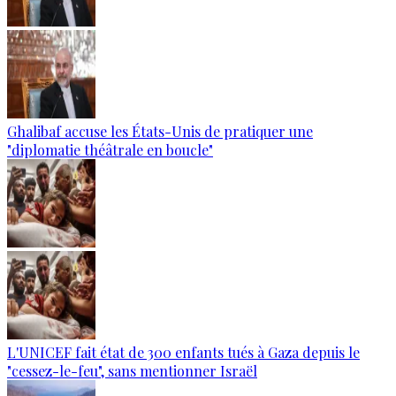
Ghalibaf accuse les États-Unis de pratiquer une
"diplomatie théâtrale en boucle"
L'UNICEF fait état de 300 enfants tués à Gaza depuis le
"cessez-le-feu", sans mentionner Israël