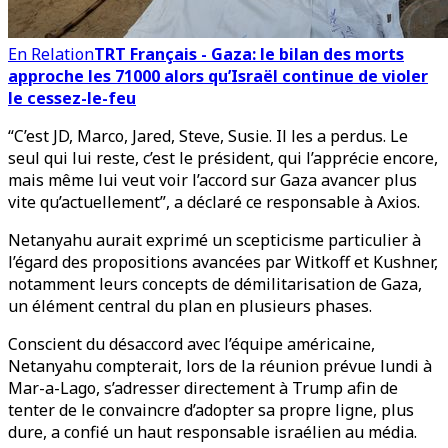
En Relation
TRT Français - Gaza: le bilan des morts
approche les 71000 alors qu’Israël continue de violer
le cessez-le-feu
“C’est JD, Marco, Jared, Steve, Susie. Il les a perdus. Le
seul qui lui reste, c’est le président, qui l’apprécie encore,
mais même lui veut voir l’accord sur Gaza avancer plus
vite qu’actuellement”, a déclaré ce responsable à Axios.
Netanyahu aurait exprimé un scepticisme particulier à
l’égard des propositions avancées par Witkoff et Kushner,
notamment leurs concepts de démilitarisation de Gaza,
un élément central du plan en plusieurs phases.
Conscient du désaccord avec l’équipe américaine,
Netanyahu compterait, lors de la réunion prévue lundi à
Mar-a-Lago, s’adresser directement à Trump afin de
tenter de le convaincre d’adopter sa propre ligne, plus
dure, a confié un haut responsable israélien au média.