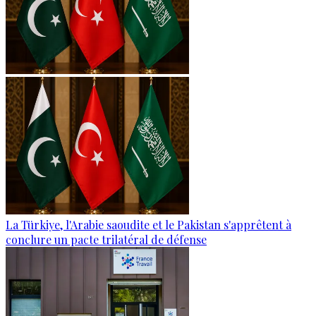
La Türkiye, l'Arabie saoudite et le Pakistan s'apprêtent à
conclure un pacte trilatéral de défense