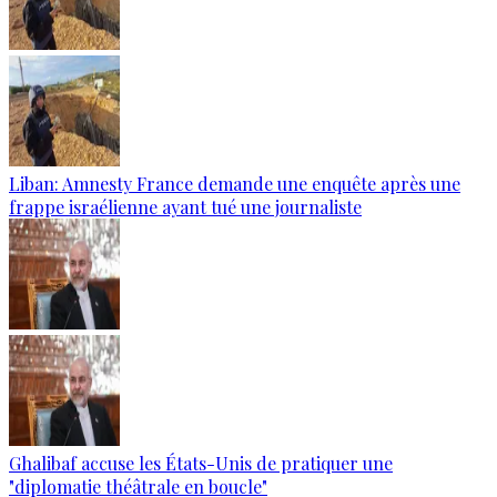
Liban: Amnesty France demande une enquête après une
frappe israélienne ayant tué une journaliste
Ghalibaf accuse les États-Unis de pratiquer une
"diplomatie théâtrale en boucle"