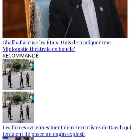
Ghalibaf accuse les États-Unis de pratiquer une
"diplomatie théâtrale en boucle"
RECOMMANDÉ
Les forces syriennes tuent deux terroristes de Daech qui
tentaient de poser un engin explosif