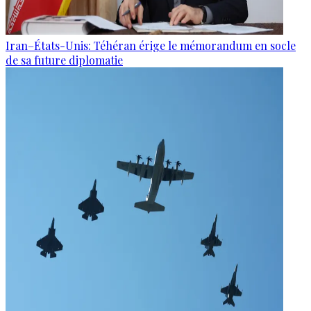
Iran–États-Unis: Téhéran érige le mémorandum en socle
de sa future diplomatie