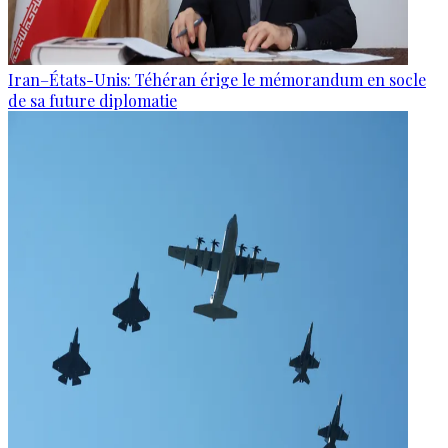
Iran–États-Unis: Téhéran érige le mémorandum en socle
de sa future diplomatie