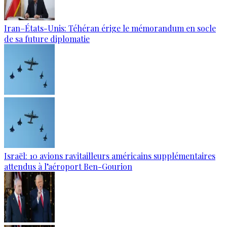
Iran–États-Unis: Téhéran érige le mémorandum en socle
de sa future diplomatie
Israël: 10 avions ravitailleurs américains supplémentaires
attendus à l’aéroport Ben-Gourion