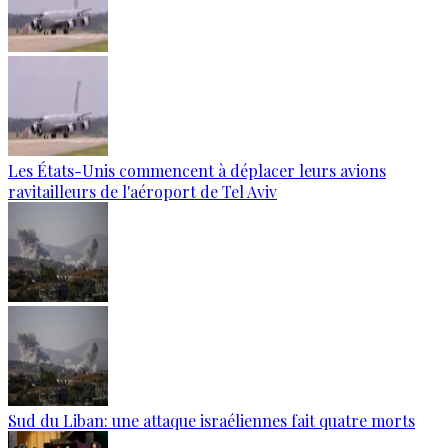
Les États-Unis commencent à déplacer leurs avions
ravitailleurs de l'aéroport de Tel Aviv
Sud du Liban: une attaque israéliennes fait quatre morts