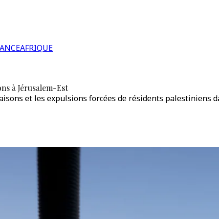
RANCE
AFRIQUE
ons à Jérusalem-Est
aisons et les expulsions forcées de résidents palestiniens d