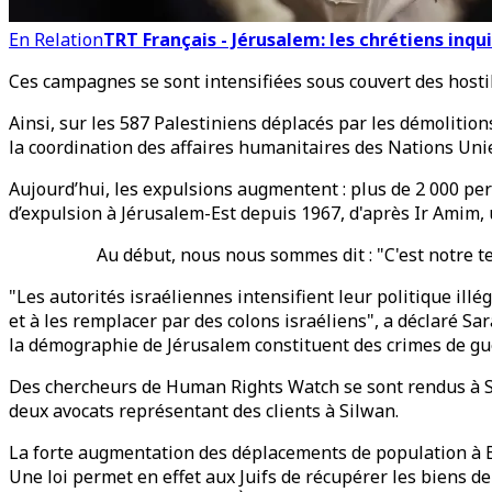
En Relation
TRT Français - Jérusalem: les chrétiens inqui
Ces campagnes se sont intensifiées sous couvert des hostil
Ainsi, sur les 587 Palestiniens déplacés par les démolition
la coordination des affaires humanitaires des Nations Uni
Aujourd’hui, les expulsions augmentent : plus de 2 000 pe
d’expulsion à Jérusalem-Est depuis 1967, d'après Ir Amim, 
Au début, nous nous sommes dit : "C'est notre te
"Les autorités israéliennes intensifient leur politique illé
et à les remplacer par des colons israéliens", a déclaré Sa
la démographie de Jérusalem constituent des crimes de guer
Des chercheurs de Human Rights Watch se sont rendus à Sil
deux avocats représentant des clients à Silwan.
La forte augmentation des déplacements de population à B
Une loi permet en effet aux Juifs de récupérer les biens d