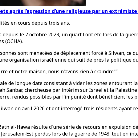
ets après l’agression d’une religieuse par un extrémiste 
ités en cours depuis trois ans.
s depuis le 7 octobre 2023, un quart l'ont été lors de la gue
es (OCHA).
rsonnes sont menacées de déplacement forcé à Silwan, ce qu
une organisation israélienne qui suit de près la politique 
rre et notre maison, nous n'avons rien à craindre"”
gale de longue date consistant à vider les zones entourant la
rah Sanbar, chercheuse par intérim sur Israël et la Palestin
re, rendus possibles par l’impunité dont bénéficient les pro
wan en avril 2026 et ont interrogé trois résidents ayant re
atn al-Hawa résulte d'une série de recours en expulsion dé
e Jérusalem-Est perdus lors de la guerre de 1948, tout en in