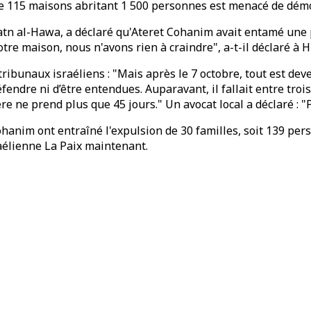
e 115 maisons abritant 1 500 personnes est menacé de démol
atn al-Hawa, a déclaré qu'Ateret Cohanim avait entamé une 
notre maison, nous n'avons rien à craindre", a-t-il déclaré à
s tribunaux israéliens : "Mais après le 7 octobre, tout est 
endre ni d’être entendues. Auparavant, il fallait entre trois
re ne prend plus que 45 jours." Un avocat local a déclaré : "
hanim ont entraîné l'expulsion de 30 familles, soit 139 per
raélienne La Paix maintenant.