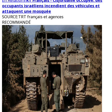
En Relation
TRT Français - Cisjordanie occupée: des
occupants israéliens incendient des véhicules et
attaquent une mosquée
SOURCE
:
TRT français et agences
RECOMMANDÉ