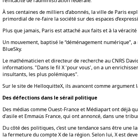
l’efficacité de l’administration fédérale.
À ses centaines de milliers d’abonnés, la ville de Paris expl
primordial de re-faire la société sur des espaces d’express
Plus que jamais, Paris est attaché aux faits et à la véracité
Un mouvement, baptisé le “déménagement numérique”, a mê
BlueSky.
Le mathématicien et directeur de recherche au CNRS David C
informations. "Dans le fil X 'pour vous', on a un enrichiss
insultants, les plus polémiques".
Sur le site de HelloquitteX, ils avancent comme argument l
Des défections dans le sérail politique
Des médias comme Ouest-France et Médiapart ont déjà quit
d'asile et Emmaüs France, qui ont annoncé, dans une tribun
Du côté des politiques, c’est une tendance sans être une l
la fermeture du compte X de la région. Selon lui, X est deve