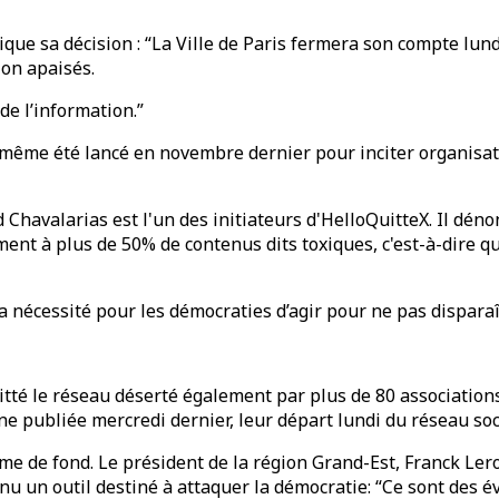
ique sa décision : “La Ville de Paris fermera son compte lundi 
ion apaisés.
 de l’information.”
me été lancé en novembre dernier pour inciter organisatio
havalarias est l'un des initiateurs d'HelloQuitteX. Il dénon
ement à plus de 50% de contenus dits toxiques, c'est-à-dire q
a nécessité pour les démocraties d’agir pour ne pas disparaî
té le réseau déserté également par plus de 80 associations
e publiée mercredi dernier, leur départ lundi du réseau soc
ame de fond. Le président de la région Grand-Est, Franck Ler
nu un outil destiné à attaquer la démocratie: “Ce sont des év