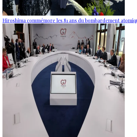
Hiroshima commémore les 81 ans du bombardement atomiq