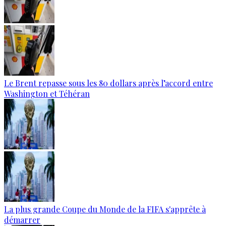
Le Brent repasse sous les 80 dollars après l’accord entre
Washington et Téhéran
La plus grande Coupe du Monde de la FIFA s'apprête à
démarrer