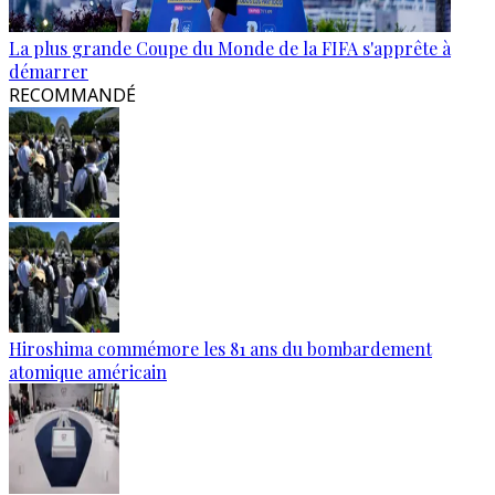
La plus grande Coupe du Monde de la FIFA s'apprête à
démarrer
RECOMMANDÉ
Hiroshima commémore les 81 ans du bombardement
atomique américain