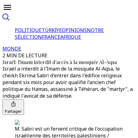
POLITIQUE
TÜRKİYE
OPINIONS
NOTRE
SÉLECTION
FRANCE
AFRIQUE
MONDE
2 MIN DE LECTURE
Israël: l'imam interdit d'accès à la mosquée Al-Aqsa
Israël a interdit à l’Imam de la mosquée Al-Aqsa, le
cheikh Ekrima Sabri d'entrer dans l'édifice religieux
pendant six mois pour avoir qualifié l’ancien chef
politique du Hamas, assassiné à Téhéran, de "martyr", a
indiqué l'avocat de sa défense.
Partager
M. Sabri est un fervent critique de l'occupation
israélienne des territoires palestiniens /