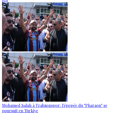
Mohamed Salah à Trabzonspor: l'épopée du "Pharaon" se
poursuit en Türkiye