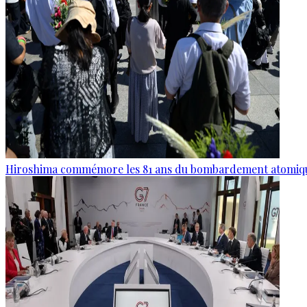
Hiroshima commémore les 81 ans du bombardement atomiq