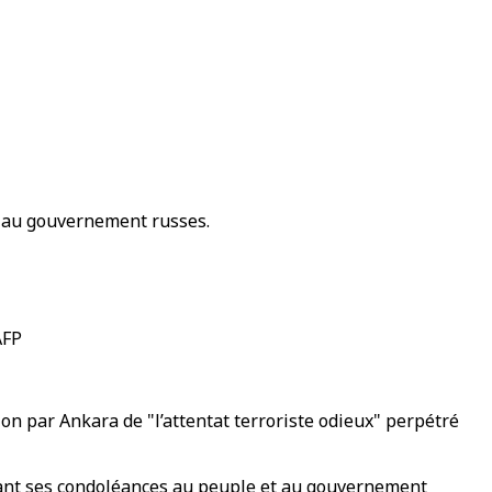
et au gouvernement russes.
AFP
on par Ankara de "l’attentat terroriste odieux" perpétré
ttant ses condoléances au peuple et au gouvernement