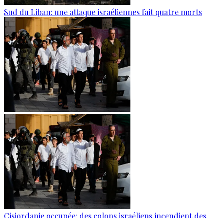
Sud du Liban: une attaque israéliennes fait quatre morts
Cisjordanie occupée: des colons israéliens incendient des