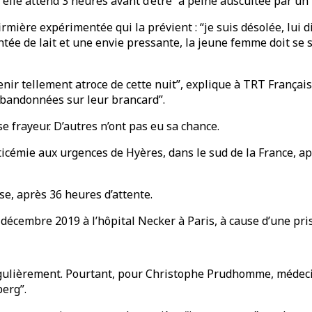
lle attend 3 heures avant d’être “à peine auscultée par un 
irmière expérimentée qui la prévient : “je suis désolée, lui d
ntée de lait et une envie pressante, la jeune femme doit se
uvenir tellement atroce de cette nuit”, explique à TRT França
abandonnées sur leur brancard”.
e frayeur. D’autres n’ont pas eu sa chance.
pticémie aux urgences de Hyères, dans le sud de la France, 
e, après 36 heures d’attente.
2 décembre 2019 à l’hôpital Necker à Paris, à cause d’une pri
régulièrement. Pourtant, pour Christophe Prudhomme, médeci
berg”.