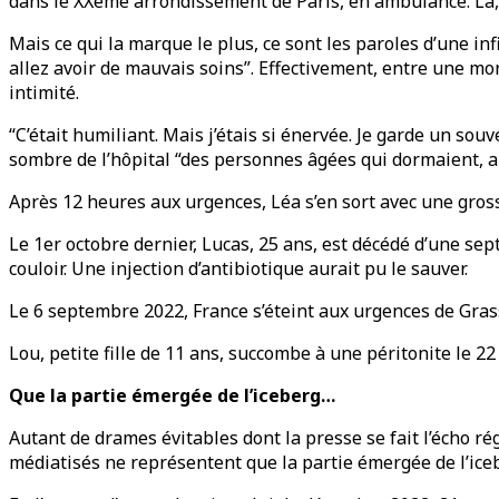
dans le XXème arrondissement de Paris, en ambulance. Là, e
Mais ce qui la marque le plus, ce sont les paroles d’une inf
allez avoir de mauvais soins”. Effectivement, entre une mo
intimité.
“C’était humiliant. Mais j’étais si énervée. Je garde un so
sombre de l’hôpital “des personnes âgées qui dormaient, 
Après 12 heures aux urgences, Léa s’en sort avec une gross
Le 1er octobre dernier, Lucas, 25 ans, est décédé d’une se
couloir. Une injection d’antibiotique aurait pu le sauver.
Le 6 septembre 2022, France s’éteint aux urgences de Grass
Lou, petite fille de 11 ans, succombe à une péritonite le 2
Que la partie émergée de l’iceberg…
Autant de drames évitables dont la presse se fait l’écho 
médiatisés ne représentent que la partie émergée de l’ice