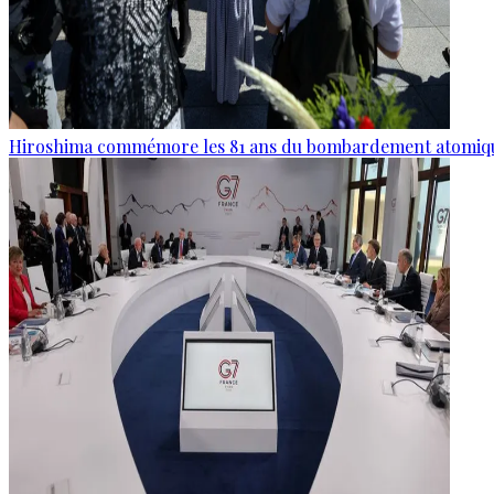
Hiroshima commémore les 81 ans du bombardement atomiq