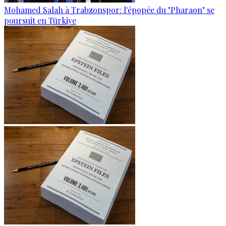
Mohamed Salah à Trabzonspor: l'épopée du "Pharaon" se
poursuit en Türkiye