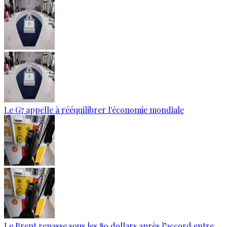
Le G7 appelle à rééquilibrer l'économie mondiale
Le Brent repasse sous les 80 dollars après l’accord entre