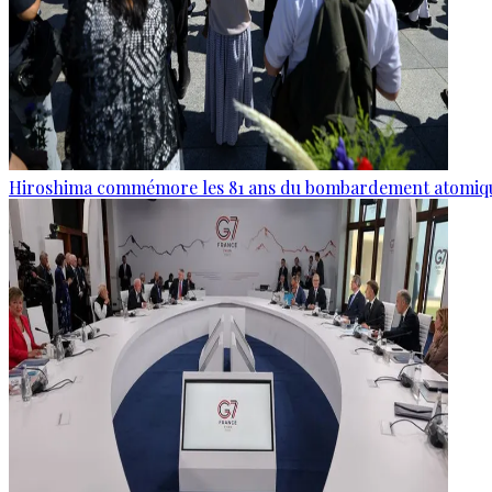
Hiroshima commémore les 81 ans du bombardement atomiq