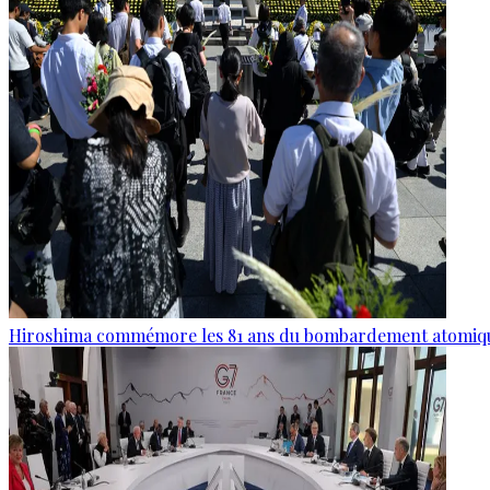
Hiroshima commémore les 81 ans du bombardement atomiq