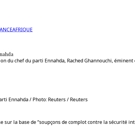
RANCE
AFRIQUE
nnahda
tion du chef du parti Ennahda, Rached Ghannouchi, éminent cr
arti Ennahda / Photo: Reuters / Reuters
e sur la base de “soupçons de complot contre la sécurité int