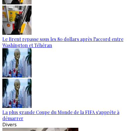
Le Brent repasse sous les 80 dollars après l’accord entre
Washington et Téhéran
La plus grande Coupe du Monde de la FIFA s'apprête à
démarrer
Divers