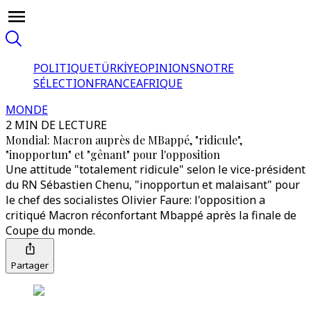
POLITIQUE
TÜRKİYE
OPINIONS
NOTRE
SÉLECTION
FRANCE
AFRIQUE
MONDE
2 MIN DE LECTURE
Mondial: Macron auprès de MBappé, "ridicule",
"inopportun" et "gênant" pour l'opposition
Une attitude "totalement ridicule" selon le vice-président
du RN Sébastien Chenu, "inopportun et malaisant" pour
le chef des socialistes Olivier Faure: l'opposition a
critiqué Macron réconfortant Mbappé après la finale de
Coupe du monde.
Partager