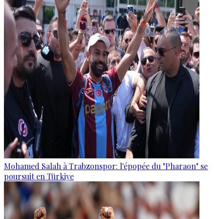
Mohamed Salah à Trabzonspor: l'épopée du "Pharaon" se
poursuit en Türkiye