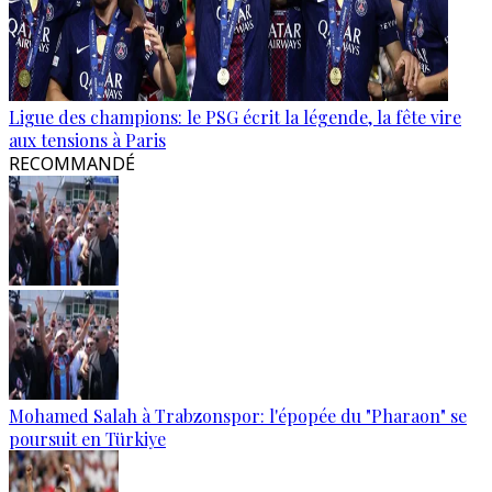
Ligue des champions: le PSG écrit la légende, la fête vire
aux tensions à Paris
RECOMMANDÉ
Mohamed Salah à Trabzonspor: l'épopée du "Pharaon" se
poursuit en Türkiye