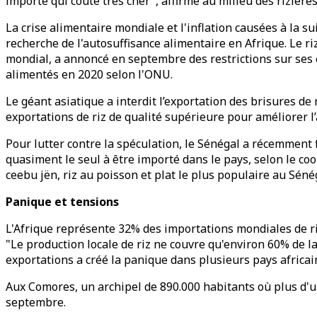
importé qui coûte très cher", affirme au milieu des rizièr
La crise alimentaire mondiale et l'inflation causées à la s
recherche de l'autosuffisance alimentaire en Afrique. Le ri
mondial, a annoncé en septembre des restrictions sur ses 
alimentés en 2020 selon l'ONU.
Le géant asiatique a interdit l’exportation des brisures de
exportations de riz de qualité supérieure pour améliorer
Pour lutter contre la spéculation, le Sénégal a récemment fi
quasiment le seul à être importé dans le pays, selon le co
ceebu jën, riz au poisson et plat le plus populaire au Séné
Panique et tensions
L'Afrique représente 32% des importations mondiales de ri
"Le production locale de riz ne couvre qu'environ 60% de l
exportations a créé la panique dans plusieurs pays africain
Aux Comores, un archipel de 890.000 habitants où plus d'un
septembre.