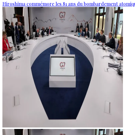
Hiroshima commémore les 81 ans du bombardement atomiq