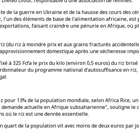
es Diétéo Diouf, responsable d'une association de femmes.
uite de la guerre en Ukraine et de la hausse des cours des cé
z, l'un des éléments de base de l'alimentation africaine, es
exportations, faisant craindre une pénurie en Afrique, où p
 riz (du riz à moindre prix et aux grains fracturés accidente
 l’approvisionnement domestique après une sécheresse impor
xé à 325 Fcfa le prix du kilo (environ 0,5 euros) du riz bris
ordonnateur du programme national d'autosuffisance en riz, 
gal.
z pour 13% de la population mondiale, selon Africa Rice, u
a demande actuelle en Afrique subsaharienne", souligne le ce
s où le riz est une denrée essentielle.
 quart de la population vit avec moins de deux euros par jou