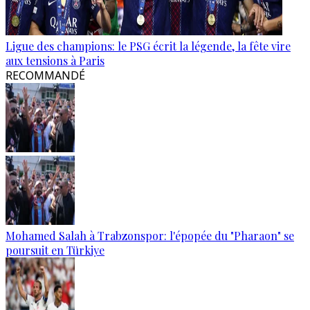
Ligue des champions: le PSG écrit la légende, la fête vire
aux tensions à Paris
RECOMMANDÉ
Mohamed Salah à Trabzonspor: l'épopée du "Pharaon" se
poursuit en Türkiye