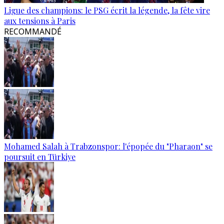
Ligue des champions: le PSG écrit la légende, la fête vire
aux tensions à Paris
RECOMMANDÉ
Mohamed Salah à Trabzonspor: l'épopée du "Pharaon" se
poursuit en Türkiye