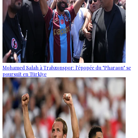
Mohamed Salah à Trabzonspor: l'épopée du "Pharaon" se
poursuit en Türkiye