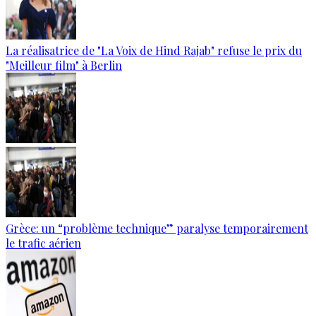
La réalisatrice de "La Voix de Hind Rajab" refuse le prix du
"Meilleur film" à Berlin
Grèce: un “problème technique” paralyse temporairement
le trafic aérien