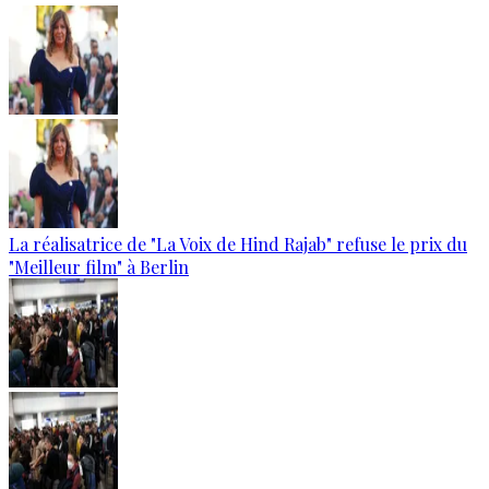
La réalisatrice de "La Voix de Hind Rajab" refuse le prix du
"Meilleur film" à Berlin