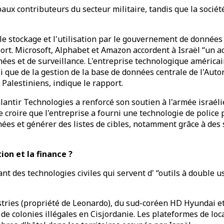
cipaux contributeurs du secteur militaire, tandis que la soc
, le stockage et l'utilisation par le gouvernement de données
port. Microsoft, Alphabet et Amazon accordent à Israël “un 
onnées et de surveillance. L'entreprise technologique améri
 que de la gestion de la base de données centrale de l'Autor
Palestiniens, indique le rapport.
alantir Technologies a renforcé son soutien à l'armée israél
e croire que l'entreprise a fourni une technologie de police 
nées et générer des listes de cibles, notamment grâce à des 
ion et la finance ?
 des technologies civiles qui servent d' “outils à double us
ustries (propriété de Leonardo), du sud-coréen HD Hyundai e
de colonies illégales en Cisjordanie. Les plateformes de lo