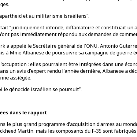
ages.
'apartheid et au militarisme israéliens”.
tait “juridiquement infondé, diffamatoire et constituait un 
es n'ont pas immédiatement répondu aux demandes de commen
k a appelé le Secrétaire général de l'ONU, Antonio Guterr
ermis à Mme Albanese de poursuivre sa campagne de guerre é
occupation : elles pourraient être intégrées dans une écono
ans un avis d'expert rendu l'année dernière, Albanese a décl
enne assiégée.
 le génocide israélien se poursuit”.
iées dans le rapport
 dans le plus grand programme d'acquisition d'armes au mond
kheed Martin, mais les composants du F-35 sont fabriqués à