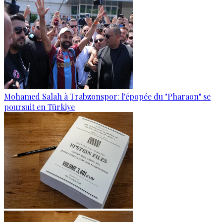
Mohamed Salah à Trabzonspor: l'épopée du "Pharaon" se
poursuit en Türkiye