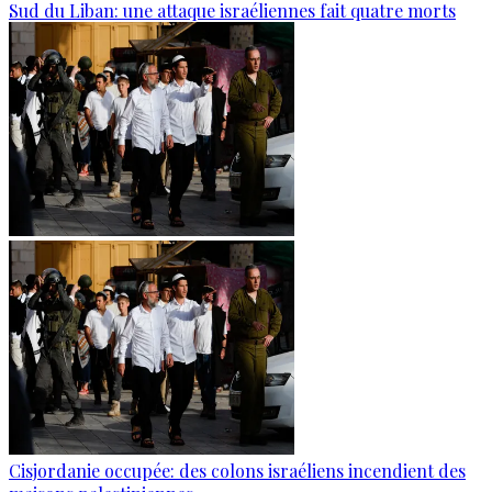
Sud du Liban: une attaque israéliennes fait quatre morts
Cisjordanie occupée: des colons israéliens incendient des