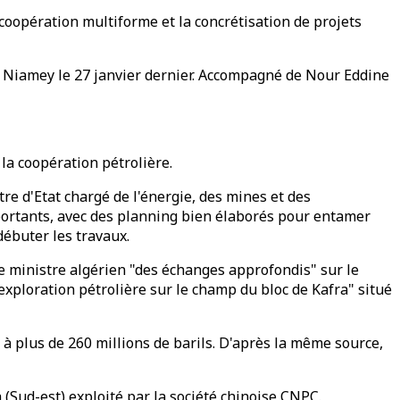
 coopération multiforme et la concrétisation de projets
 à Niamey le 27 janvier dernier. Accompagné de Nour Eddine
la coopération pétrolière.
e d'Etat chargé de l'énergie, des mines et des
mportants, avec des planning bien élaborés pour entamer
débuter les travaux.
e ministre algérien "des échanges approfondis" sur le
exploration pétrolière sur le champ du bloc de Kafra" situé
 à plus de 260 millions de barils. D'après la même source,
a (Sud-est) exploité par la société chinoise CNPC.