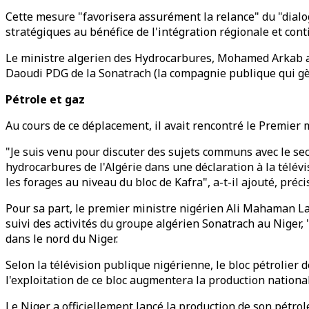
Cette mesure "favorisera assurément la relance" du "dialog
stratégiques au bénéfice de l'intégration régionale et cont
Le ministre algerien des Hydrocarbures, Mohamed Arkab ava
Daoudi PDG de la Sonatrach (la compagnie publique qui gèr
Pétrole et gaz
Au cours de ce déplacement, il avait rencontré le Premier m
"Je suis venu pour discuter des sujets communs avec le se
hydrocarbures de l'Algérie dans une déclaration à la télé
les forages au niveau du bloc de Kafra", a-t-il ajouté, pré
Pour sa part, le premier ministre nigérien Ali Mahaman La
suivi des activités du groupe algérien Sonatrach au Niger,
dans le nord du Niger.
Selon la télévision publique nigérienne, le bloc pétrolier
l'exploitation de ce bloc augmentera la production national
Le Niger a officiellement lancé la production de son pétrol