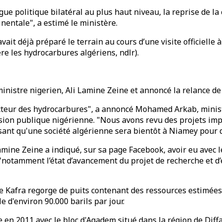
ue politique bilatéral au plus haut niveau, la reprise de la
inentale", a estimé le ministère.
it déjà préparé le terrain au cours d’une visite officielle
e les hydrocarbures algériens, ndlr).
inistre nigerien, Ali Lamine Zeine et annoncé la relance de 
cteur des hydrocarbures", a annoncé Mohamed Arkab, ministr
vision publique nigérienne. "Nous avons revu des projets i
cisant qu'une société algérienne sera bientôt à Niamey pour 
mine Zeine a indiqué, sur sa page Facebook, avoir eu avec l
 "notamment l’état d’avancement du projet de recherche et d’
 de Kafra regorge de puits contenant des ressources estimées
e d'environ 90.000 barils par jour.
e en 2011 avec le bloc d'Agadem situé dans la région de Diff