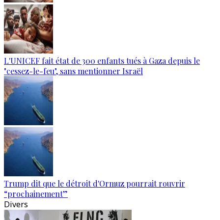
L'UNICEF fait état de 300 enfants tués à Gaza depuis le
"cessez-le-feu", sans mentionner Israël
Trump dit que le détroit d'Ormuz pourrait rouvrir
“prochainement”
Divers