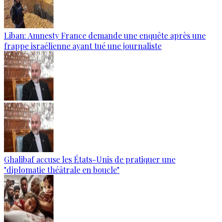
Liban: Amnesty France demande une enquête après une
frappe israélienne ayant tué une journaliste
Ghalibaf accuse les États-Unis de pratiquer une
"diplomatie théâtrale en boucle"