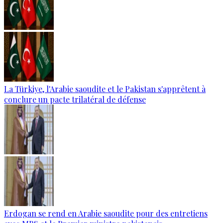
La Türkiye, l'Arabie saoudite et le Pakistan s'apprêtent à
conclure un pacte trilatéral de défense
Erdogan se rend en Arabie saoudite pour des entretiens