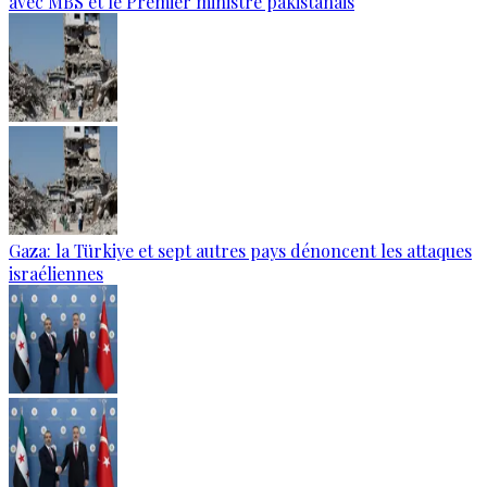
avec MBS et le Premier ministre pakistanais
Gaza: la Türkiye et sept autres pays dénoncent les attaques
israéliennes