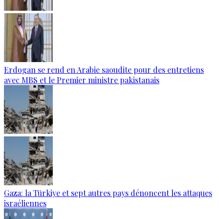
Erdogan se rend en Arabie saoudite pour des entretiens
avec MBS et le Premier ministre pakistanais
Gaza: la Türkiye et sept autres pays dénoncent les attaques
israéliennes