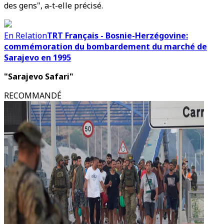
des gens", a-t-elle précisé.
En Relation
TRT Français - Bosnie-Herzégovine:
commémoration du bombardement du marché de
Sarajevo en 1995
"Sarajevo Safari"
RECOMMANDÉ