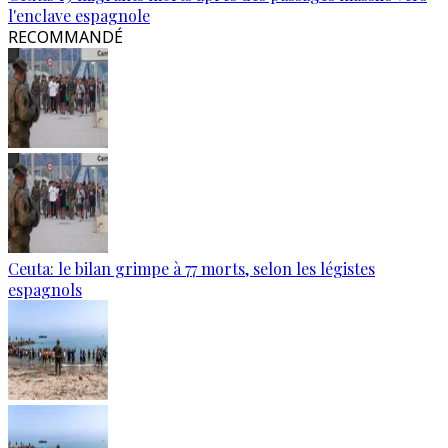
l'enclave espagnole
RECOMMANDÉ
Ceuta: le bilan grimpe à 77 morts, selon les légistes
espagnols