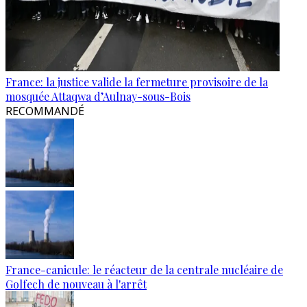
France: la justice valide la fermeture provisoire de la
mosquée Attaqwa d’Aulnay-sous-Bois
RECOMMANDÉ
France-canicule: le réacteur de la centrale nucléaire de
Golfech de nouveau à l'arrêt