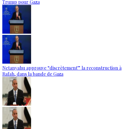
Trump pour Gaza
Netanyahu approuve “discrètement” la reconstruction à
Rafah, dans la bande de Gaza