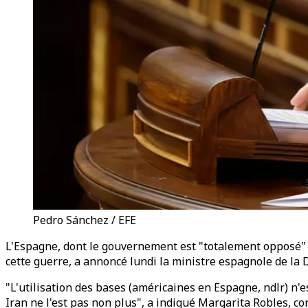
Pedro Sánchez / EFE
L'Espagne, dont le gouvernement est "totalement opposé" 
cette guerre, a annoncé lundi la ministre espagnole de la 
"L'utilisation des bases (américaines en Espagne, ndlr) n'e
Iran ne l'est pas non plus", a indiqué Margarita Robles, c