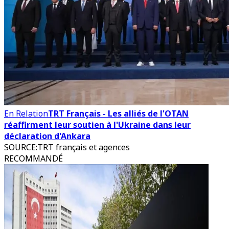
En Relation
TRT Français - Les alliés de l'OTAN
réaffirment leur soutien à l'Ukraine dans leur
déclaration d'Ankara
SOURCE
:
TRT français et agences
RECOMMANDÉ