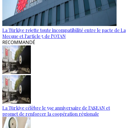
La Türkiye rejette toute incompatibilité entre le pacte de La
Mecque et l'article 5 de l’OTAN
RECOMMANDÉ
La Türkiye célèbre le 59e anniversaire de l'ASEAN et
promet de renforcer la coopération régionale