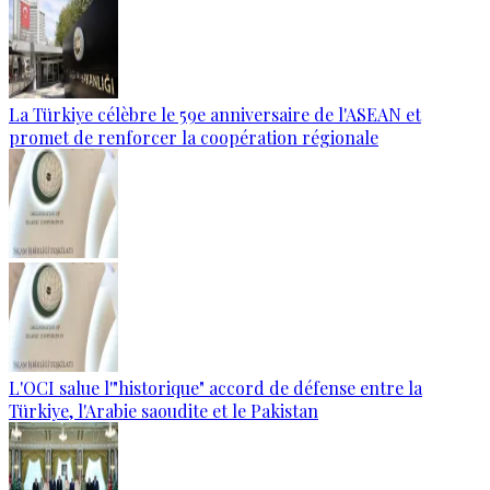
La Türkiye célèbre le 59e anniversaire de l'ASEAN et
promet de renforcer la coopération régionale
L'OCI salue l'"historique" accord de défense entre la
Türkiye, l'Arabie saoudite et le Pakistan