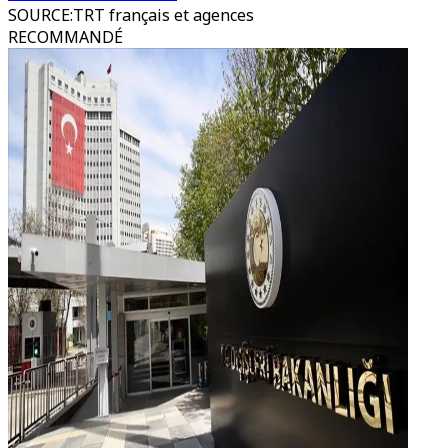
SOURCE
:
TRT français et agences
RECOMMANDÉ