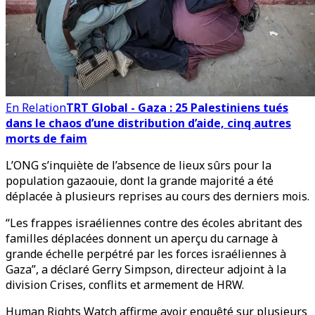
En Relation
TRT Global - Gaza : 25 Palestiniens tués
dans le chaos d’une distribution d’aide, cinq autres
morts de faim
L’ONG s’inquiète de l’absence de lieux sûrs pour la
population gazaouie, dont la grande majorité a été
déplacée à plusieurs reprises au cours des derniers mois.
“Les frappes israéliennes contre des écoles abritant des
familles déplacées donnent un aperçu du carnage à
grande échelle perpétré par les forces israéliennes à
Gaza”, a déclaré Gerry Simpson, directeur adjoint à la
division Crises, conflits et armement de HRW.
Human Rights Watch affirme avoir enquêté sur plusieurs