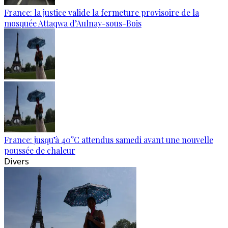
France: la justice valide la fermeture provisoire de la
mosquée Attaqwa d’Aulnay-sous-Bois
France: jusqu’à 40°C attendus samedi avant une nouvelle
poussée de chaleur
Divers