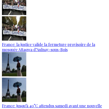
France: la justice valide la fermeture provisoire de la
mosquée Attaqwa d’Aulnay-sous-Bois
France: jusqu’à 40°C attendus samedi avant une nouvelle