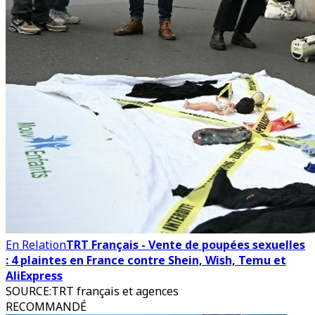
En Relation
TRT Français - Vente de poupées sexuelles
: 4 plaintes en France contre Shein, Wish, Temu et
AliExpress
SOURCE
:
TRT français et agences
RECOMMANDÉ