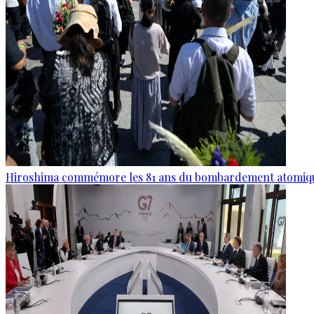
Hiroshima commémore les 81 ans du bombardement atomiq