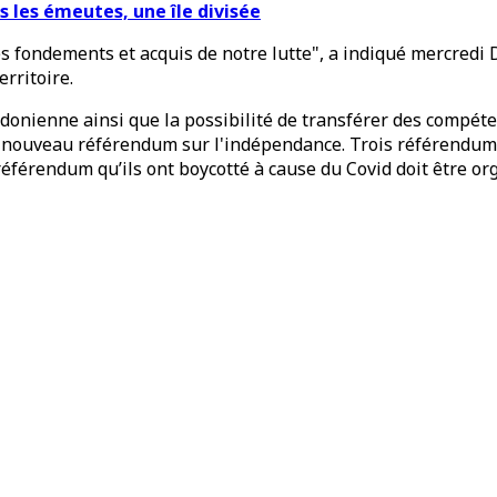
s les émeutes, une île divisée
 les fondements et acquis de notre lutte", a indiqué mercre
rritoire.
alédonienne ainsi que la possibilité de transférer des compét
nouveau référendum sur l'indépendance. Trois référendums o
éférendum qu’ils ont boycotté à cause du Covid doit être or