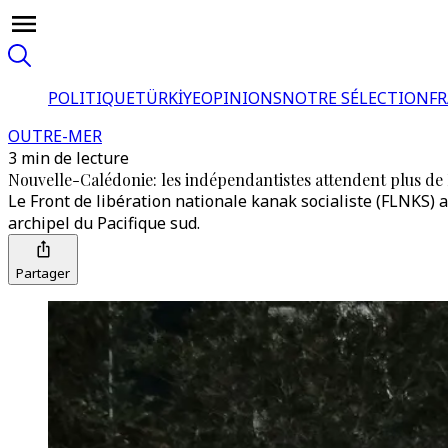
POLITIQUE
TÜRKİYE
OPINIONS
NOTRE SÉLECTION
F
OUTRE-MER
3 min de lecture
Nouvelle-Calédonie: les indépendantistes attendent plus de 
Le Front de libération nationale kanak socialiste (FLNKS) a 
archipel du Pacifique sud.
Partager