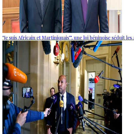
"Je suis Africain et Martiniquais”, une loi béninoise séduit les 