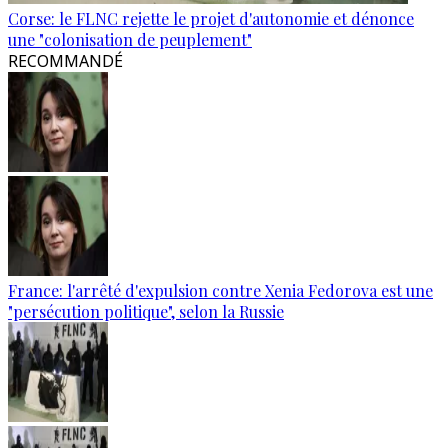
Corse: le FLNC rejette le projet d'autonomie et dénonce
une "colonisation de peuplement"
RECOMMANDÉ
France: l'arrêté d'expulsion contre Xenia Fedorova est une
"persécution politique", selon la Russie