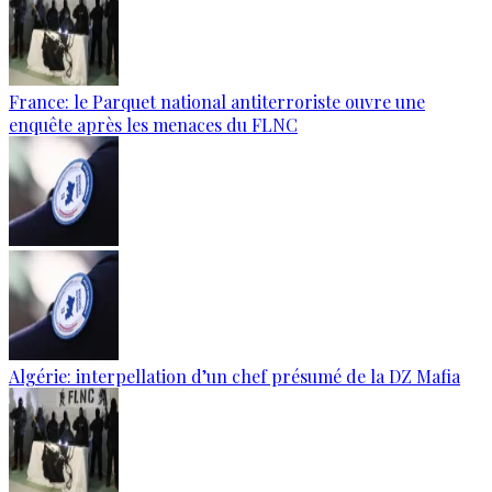
France: le Parquet national antiterroriste ouvre une
enquête après les menaces du FLNC
Algérie: interpellation d’un chef présumé de la DZ Mafia