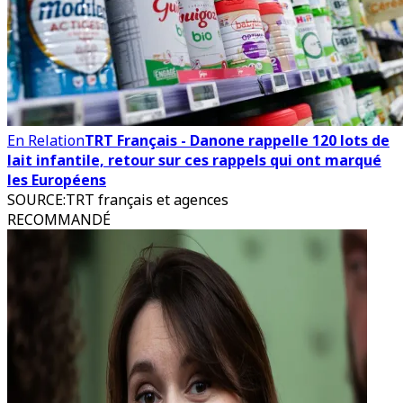
En Relation
TRT Français - Danone rappelle 120 lots de
lait infantile, retour sur ces rappels qui ont marqué
les Européens
SOURCE
:
TRT français et agences
RECOMMANDÉ