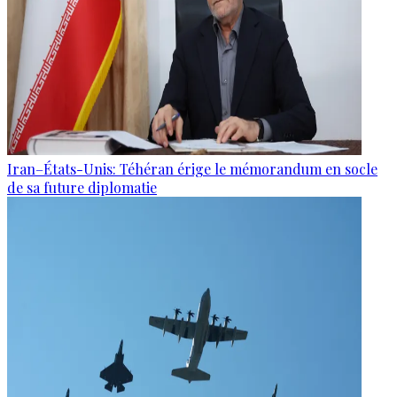
Iran–États-Unis: Téhéran érige le mémorandum en socle
de sa future diplomatie