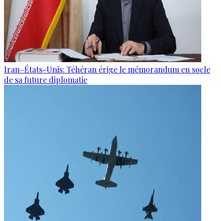
Iran–États-Unis: Téhéran érige le mémorandum en socle
de sa future diplomatie