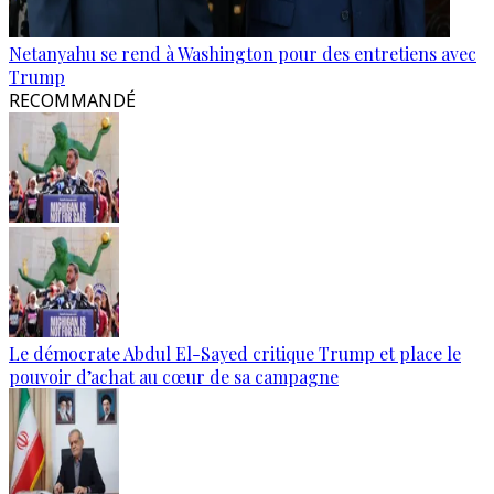
Netanyahu se rend à Washington pour des entretiens avec
Trump
RECOMMANDÉ
Le démocrate Abdul El-Sayed critique Trump et place le
pouvoir d’achat au cœur de sa campagne