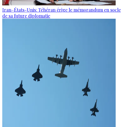
Iran–États-Unis: Téhéran érige le mémorandum en socle
de sa future diplomatie