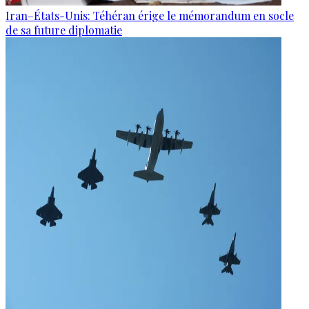
Iran–États-Unis: Téhéran érige le mémorandum en socle
de sa future diplomatie