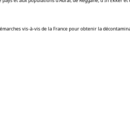
 pays et aux populations d'Adrar, de Reggane, d'In Ekker et 
émarches vis-à-vis de la France pour obtenir la décontaminat