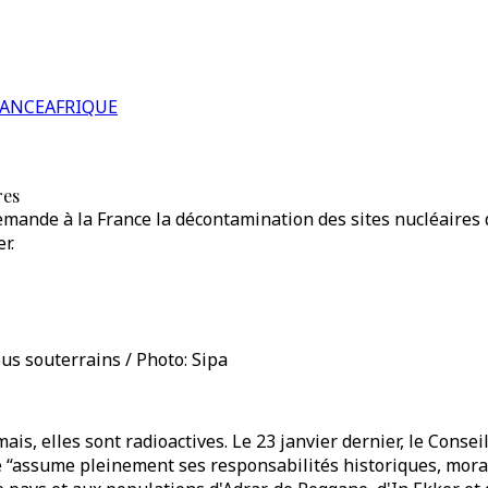
RANCE
AFRIQUE
res
emande à la France la décontamination des sites nucléaires d
r.
ous souterrains / Photo: Sipa
ais, elles sont radioactives. Le 23 janvier dernier, le Consei
nce “assume pleinement ses responsabilités historiques, moral