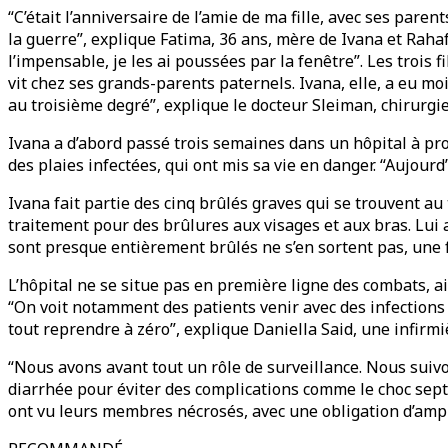
“C’était l’anniversaire de l’amie de ma fille, avec ses pare
la guerre”, explique Fatima, 36 ans, mère de Ivana et Rahaf
l’impensable, je les ai poussées par la fenêtre”. Les trois 
vit chez ses grands-parents paternels. Ivana, elle, a eu mo
au troisième degré”, explique le docteur Sleiman, chirurgie
Ivana a d’abord passé trois semaines dans un hôpital à proxi
des plaies infectées, qui ont mis sa vie en danger. “Aujourd
Ivana fait partie des cinq brûlés graves qui se trouvent a
traitement pour des brûlures aux visages et aux bras. Lui 
sont presque entièrement brûlés ne s’en sortent pas, une f
L’hôpital ne se situe pas en première ligne des combats, ai
“On voit notamment des patients venir avec des infections 
tout reprendre à zéro”, explique Daniella Said, une infirmi
“Nous avons avant tout un rôle de surveillance. Nous suivo
diarrhée pour éviter des complications comme le choc septi
ont vu leurs membres nécrosés, avec une obligation d’amp