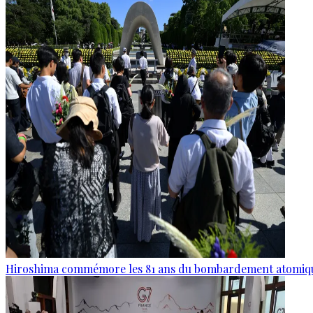
Hiroshima commémore les 81 ans du bombardement atomiq