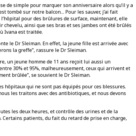
hose de simple pour marquer son anniversaire alors qu’il y a
st tombé sur notre balcon… Pour les sauver, j’ai fait
à l’hôpital pour des brûlures de surface, maintenant, elle
ir chevelu, ainsi que ses bras et ses jambes ont été brûlés
ù Ivana est traitée.
e le Dr Sleiman. En effet, la jeune fille est arrivée avec
erons la greffe”, rassure le Dr Sleiman.
bre, un jeune homme de 11 ans reçoit lui aussi un
és entre 30% et 95%, malheureusement, ceux qui arrivent et
ment brûlée”, se souvient le Dr Sleiman.
tres hôpitaux qui ne sont pas équipés pour ces blessures.
nous les traitons avec des antibiotiques, et nous devons
tes les deux heures, et contrôle des urines et de la
 Certains patients, du fait du retard de prise en charge,