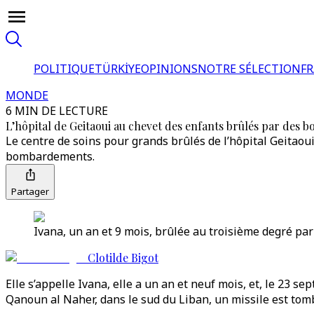
POLITIQUE
TÜRKİYE
OPINIONS
NOTRE SÉLECTION
F
MONDE
6 MIN DE LECTURE
L’hôpital de Geitaoui au chevet des enfants brûlés par des 
Le centre de soins pour grands brûlés de l’hôpital Geitaou
bombardements.
Partager
Ivana, un an et 9 mois, brûlée au troisième degré pa
Clotilde Bigot
Elle s’appelle Ivana, elle a un an et neuf mois, et, le 23 s
Qanoun al Naher, dans le sud du Liban, un missile est tomb