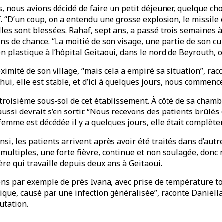
nts, nous avions décidé de faire un petit déjeuner, quelque c
. “D’un coup, on a entendu une grosse explosion, le missile e
filles sont blessées. Rahaf, sept ans, a passé trois semaines 
ins de chance. “La moitié de son visage, une partie de son cu
n plastique à l’hôpital Geitaoui, dans le nord de Beyrouth, o
mité de son village, “mais cela a empiré sa situation”, racont
’hui, elle est stable, et d’ici à quelques jours, nous commenc
u troisième sous-sol de cet établissement. À côté de sa cham
aussi devrait s’en sortir. “Nous recevons des patients brûl
emme est décédée il y a quelques jours, elle était complète
nsi, les patients arrivent après avoir été traités dans d’au
multiples, une forte fièvre, continue et non soulagée, donc 
ère qui travaille depuis deux ans à Geitaoui.
ns par exemple de près Ivana, avec prise de température tou
que, causé par une infection généralisée”, raconte Daniella.
utation.